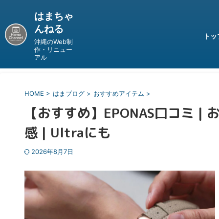
はまちゃ
んねる
トッ
沖縄のWeb制
作・リニュー
アル
HOME
>
はまブログ
>
おすすめアイテム
>
【おすすめ】EPONAS口コミ | お
感 | Ultraにも
2026年8月7日