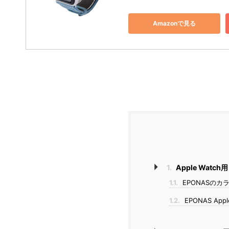
Amazonで見る
1.
Apple Watc
1.1.
EPONASのカ
1.2.
EPONAS App