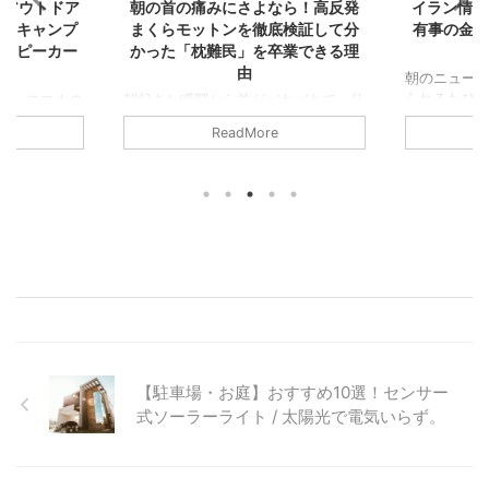
ュー｜アウトドア
朝の首の痛みにさよなら！高反発
イラン情勢
音！キャンプ
まくらモットンを徹底検証して分
有事の金 
強スピーカー
かった「枕難民」を卒業できる理
由
朝のニュー
られるたび、
BQ、スマホの
朝起きた瞬間から首がバキバキで、仕
レスを眺め
ていません
事中もずっと肩が重い……。そんな毎
ReadMore
な」とスマ
、風の音や談笑に
日から解放されたいあなたへ。日本人
誰しも経験が
で、その場を
の体型を研究し尽くした 高反発まく
現在、イラ
くれます。耐
ら【モットン】 の枕が、なぜこれほ
「有事の金
砂汚れも気に
ど選ばれ、時に「硬すぎる」と言われ
方、複雑な
にレジャーの
るのか。その正体と、失敗しない選び
ダウンが非
すよ。 リン
方をプロの視点で徹底解説します。
ます。 BRAN
ャーの相棒に選
現代人の「首の悲鳴」を救う？モット
ドオフ） イ
力 お気に入
ンの特徴と高反発の凄さ 朝、目が覚
なる？ 持っ
を設営し、冷
めた時に「あぁ、よく寝た！」と伸び
か、それと
に深く腰掛け
をするはずが、実際は「首が回らな
るのを待つ
、心地よい
い……」と首をさすりながら起き上が
抱えているでし
高だと思いま
る。そんな経験、一度や二度ではあり
【駐車場・お庭】おすすめ10選！センサー
ませんよね。昨日までの疲れが取れる
ど ...
式ソーラーライト / 太陽光で電気いらず。