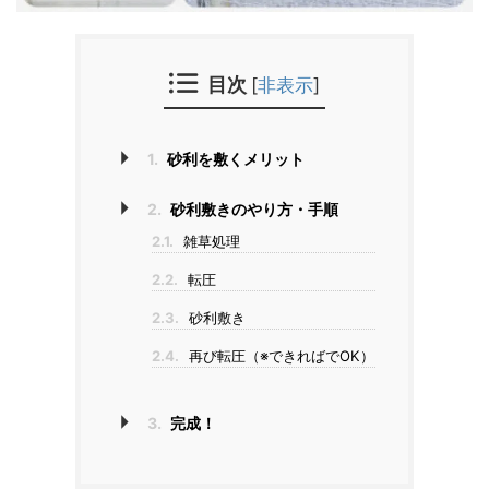
目次
[
非表示
]
1.
砂利を敷くメリット
2.
砂利敷きのやり方・手順
2.1.
雑草処理
2.2.
転圧
2.3.
砂利敷き
2.4.
再び転圧（※できればでOK）
3.
完成！