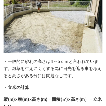
・一般的に砂利の高さは4～5ｃｍと言われていま
す。雑草を生えにくくする為に日光を遮る事を考え
ると高さがある分には問題なしです。
・立米の計算
縦(m)×横(m)×高さ(m)＝面積(㎡)×高さ(m）＝立米