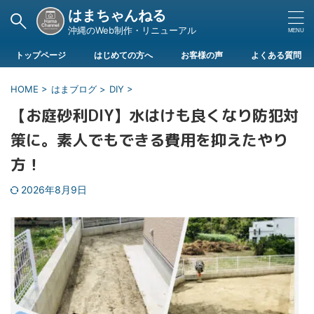
はまちゃんねる
沖縄のWeb制作・リニューアル
トップページ
はじめての方へ
お客様の声
よくある質問
HOME
>
はまブログ
>
DIY
>
【お庭砂利DIY】水はけも良くなり防犯対
策に。素人でもできる費用を抑えたやり
方！
2026年8月9日