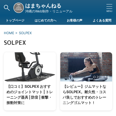
はまちゃんねる
沖縄のWeb制作・リニューアル
トップページ
はじめての方へ
お客様の声
よくある質問
HOME
>
SOLPEX
SOLPEX
2026/8/8
2026/8/8
【口コミ】SOLPEX おすす
【レビュー】ジムマットな
めのジョイントマット | トレ
らSOLPEX。耐久性・コス
ーニング器具 | 防音 | 衝撃・
パ良しでおすすめのトレー
振動対策に
ニングゴムマット！
ダンベル、トレーニングベンチ、
トレーニングマットと言えど様々
エアロバイクなど大型のトレーニ
なメーカーや特徴がありお悩みの