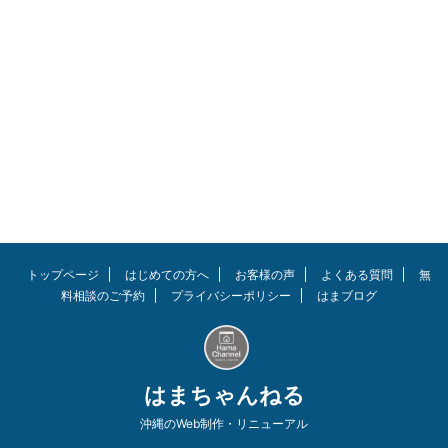
ング器具を設置する方におすすめ
方必見。 私は『SOLPEX』とい
のジョイントマットを紹介。
うメーカーのトレーニングジョイ
SOLPEXのジョイントマットは他
ントマット（ゴムマット）を設置
社のマットより分厚く(1.2ｃｍ)
しました。実際に筆者は自宅をジ
「品質・耐久性・コスパ」が良い
ム化していますので参考になると
という特徴があります。 設置の
思います。ジムやリハビリ施設な
しやすさも評判ですね。ネット上
どにも使用されているようで納得
の口コミや性能などを見ていきま
の商品でした。 高いクオリティ
す。 この記事を読んで欲しい人
なのに低価格でコスパ良し！ 結
大型のトレーニング器具のマット
論、使用から3年が経過しました
を探している方 高品質でコスパ
が耐久性もバッチリ！ 「大き
の良いマットがほしい方 施工・
さ・厚み・オシャレ感」も文句な
お手入れが簡単なマットが良い方
し！集中できる快適なトレーニン
リンク SOLPEXジョイントマッ
グ環境を作っていきましょう。
トップページ
はじめての方へ
お客様の声
よくある質問
無
トの口コミ 出典 ...
リンク この記事を読んでほし ...
料相談のご予約
プライバシーポリシー
はまブログ
はまちゃんねる
沖縄のWeb制作・リニューアル