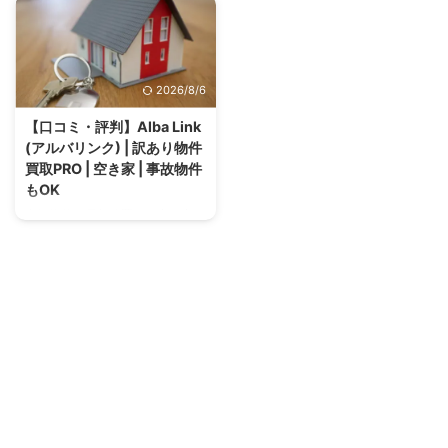
言えど、空き家を所有していると
す事が難しくなったり、相場より
様々なリスクがあります。 しか
も物件価格が下がる事も。。。
し、実際にどうすれば良いか、不
所有しているだけで固定資産税や
動産のことは分からないよ。とい
管理費などデメリットを抱える事
2026/8/6
う方も多いと思います。 そこで
も考えられます。時には利益を追
リスクを認識して、的確な処分方
求し過ぎず引き際を見定め「損切
【口コミ・評判】Alba Link
法を把握する事が大切になってき
り」する意識も大切になってきま
(アルバリンク) | 訳あり物件
ます。 田舎に空き家を所有する
す。そこで買取を検討している方
買取PRO | 空き家 | 事故物件
リスク 人の出入りの少ない田
へおすすめなのが株式会社Alba
もOK
舎・地方には特有のリスクがある
Link(アルバリンク)の買取サイト
と言えます。 管理費用の負担 空
訳アリ物件買取PROです。 実績
事故物件、長年放置した空き家、
き家を所有する場合、定期的に管
も豊富で信頼性もあり、買取率も
再建築できない物件やゴミ屋敷な
理費用がかかります。 草刈りや
92％と高くまずは相談してみて
どの売却をお考えの方必見！ 株
雑草対策、ゴミや防犯対策など、
も良いかもしれませ ...
式会社Alba Link(アルバリンク)の
...
買取サイト訳アリ物件買取PROの
口コミ・評判を紹介します。 結
論、社長である河田さんは「社
員・人」を大切にするという社標
を掲げ非常に透明性の高い印象で
実績も豊富で口コミも上々。 ま
た否定的なコメントについても真
摯に向き合う姿勢があり信頼でき