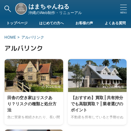
はまちゃんねる
沖縄のWeb制作・リニューアル
トップページ
はじめての方へ
お客様の声
よくある質問
HOME
>
アルバリンク
アルバリンク
2026/8/6
2026/8/6
田舎の空き家はリスクあ
【おすすめ】買取 | 共有持分
り？リスクの種類と処分方
でも高額買取？ | 業者選びの
法
ポイント
急に実家を相続されたり、長い間
不動産を所有していると予期せぬ
処分に困っていませんか？すごく
トラブルや事件、事故が起きる事
悩ましい問題ですよね。 田舎と
があります。そうなると賃貸に出