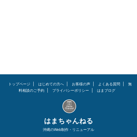
1AJF)を購入しましたのでレビュ
ーします！ 以前はカシオのGステ
ィールシリーズを使っていました
が乗り換えです。 結論、高級感
やデザインのカッコ良さはもちろ
ん機能面も良し。ソーラーのため
電池交換不要で仕事もプライベー
トもこれだけあれば良いと思える
商品でした。 自動巻き腕時計の
購入を考えている方にも響く時計
だと思います。価格も割とリーズ
ナブル。
https://www.youtube.com/watc
h?v=7N ...
トップページ
はじめての方へ
お客様の声
よくある質問
無
料相談のご予約
プライバシーポリシー
はまブログ
はまちゃんねる
沖縄のWeb制作・リニューアル