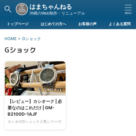
はまちゃんねる
沖縄のWeb制作・リニューアル
トップページ
はじめての方へ
お客様の声
よくある質問
HOME
>
Gショック
Gショック
2026/8/6
【レビュー】カシオーク | 必
要なのはこれだけ | GM-
B2100D-1AJF
カシオのGショック人気シリーズ
のフルメタル版、通称「カシオー
ク」のシルバー(GM-B2100D-