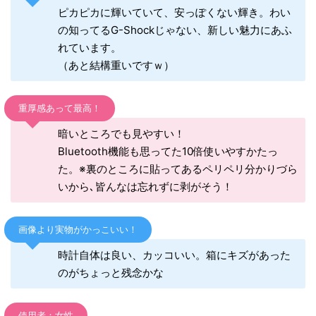
ピカピカに輝いていて、安っぽくない輝き。わい
の知ってるG-Shockじゃない、新しい魅力にあふ
れています。
（あと結構重いですｗ）
重厚感あって最高！
暗いところでも見やすい！
Bluetooth機能も思ってた10倍使いやすかたっ
た。※裏のところに貼ってあるペリペリ分かりづら
いから､皆んなは忘れずに剥がそう！
画像より実物がかっこいい！
時計自体は良い、カッコいい。箱にキズがあった
のがちょっと残念かな
使用者：女性