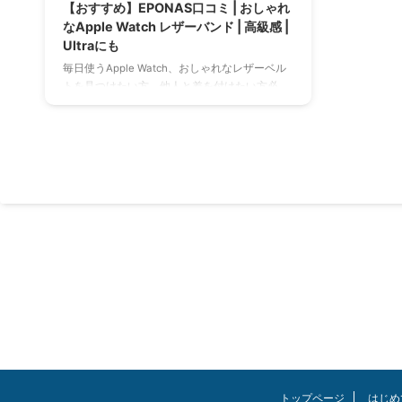
【おすすめ】EPONAS口コミ | おしゃれ
なApple Watch レザーバンド | 高級感 |
Ultraにも
毎日使うApple Watch、おしゃれなレザーベル
トを見つけたい方、他人と差を付けたい方必
見！ 中々他では売っていないおすすめのレザー
バンドをご紹介します。 Ultra, Series 8にも対
応。結論から言うとEPONASのレザーバンドは
高級感があり口コミも上々。 この記事を読んで
ほしい人 おしゃれなレザーバンドを探している
友人・親族へのプレゼントを考えている 確かな
質の商品を探している 他の人と差別化したい
リンク Apple Watch用レザーバンド カラーバリ
エーションやデザインも豊富。あなた ...
トップページ
はじめ