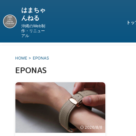
はまちゃ
んねる
トッ
沖縄のWeb制
作・リニュー
アル
HOME
>
EPONAS
EPONAS
2026/8/8