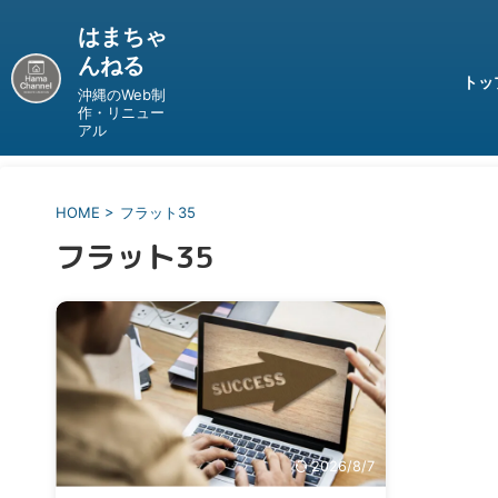
はまちゃ
んねる
トッ
沖縄のWeb制
作・リニュー
アル
HOME
>
フラット35
フラット35
2026/8/7