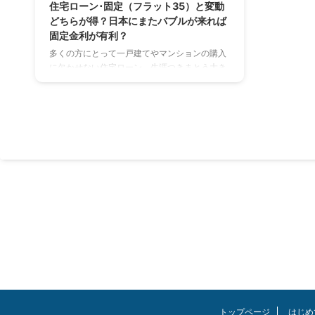
住宅ローン･固定（フラット35）と変動
どちらが得？日本にまたバブルが来れば
固定金利が有利？
多くの方にとって一戸建てやマンションの購入
に欠かせない住宅ローン。生涯つきまとう大き
な決断なので後悔したくないですよね。住宅ロ
ーンにおいて『固定金利（フラット35）』と
『変動金利』どちらが得なのか解説していきま
す。 結論、35年後日本にまたバブル経済のよう
な好景気が来ると思う方は『固定（フラット
35）』を選んで下さい。皆さんはどう思います
か？ちなみに個人的な見解ですが私は『変動金
利』一択です。 この記事を読んでほしい人 住
宅ローンを検討していて『固定金利（フラット
35）』と『変動金利」で悩んでいる 将来後 ...
トップページ
はじめ