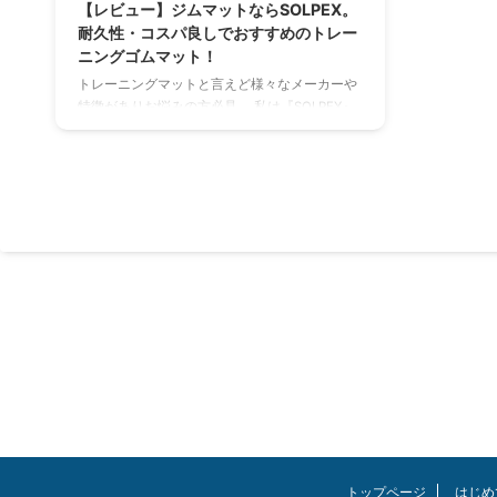
【レビュー】ジムマットならSOLPEX。
耐久性・コスパ良しでおすすめのトレー
ニングゴムマット！
トレーニングマットと言えど様々なメーカーや
特徴がありお悩みの方必見。 私は『SOLPEX』
というメーカーのトレーニングジョイントマッ
ト（ゴムマット）を設置しました。実際に筆者
は自宅をジム化していますので参考になると思
います。ジムやリハビリ施設などにも使用され
ているようで納得の商品でした。 高いクオリテ
ィなのに低価格でコスパ良し！ 結論、使用から
3年が経過しましたが耐久性もバッチリ！ 「大
きさ・厚み・オシャレ感」も文句なし！集中で
きる快適なトレーニング環境を作っていきまし
ょう。 リンク この記事を読んでほし ...
トップページ
はじめ