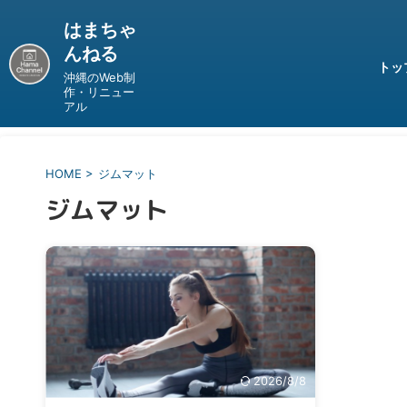
はまちゃ
んねる
トッ
沖縄のWeb制
作・リニュー
アル
HOME
>
ジムマット
ジムマット
2026/8/8