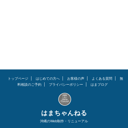
方必見。 私は『SOLPEX』とい
うメーカーのトレーニングジョイ
ントマット（ゴムマット）を設置
しました。実際に筆者は自宅をジ
ム化していますので参考になると
思います。ジムやリハビリ施設な
どにも使用されているようで納得
の商品でした。 高いクオリティ
なのに低価格でコスパ良し！ 結
論、使用から3年が経過しました
が耐久性もバッチリ！ 「大き
さ・厚み・オシャレ感」も文句な
し！集中できる快適なトレーニン
グ環境を作っていきましょう。
トップページ
はじめての方へ
お客様の声
よくある質問
無
リンク この記事を読んでほし ...
料相談のご予約
プライバシーポリシー
はまブログ
はまちゃんねる
沖縄のWeb制作・リニューアル