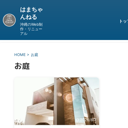
はまちゃ
んねる
トッ
沖縄のWeb制
作・リニュー
アル
HOME
>
お庭
お庭
2026/8/7