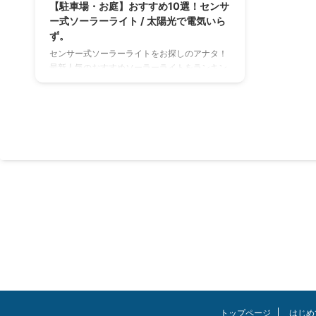
【駐車場・お庭】おすすめ10選！センサ
ー式ソーラーライト / 太陽光で電気いら
ず。
センサー式ソーラーライトをお探しのアナタ！
最新人気のおすすめソーラーライトをランキン
グでご紹介します。 ソーラーライトは太陽光を
使い充電するため電気代が不要。さらに駐車場
やお庭ガーデンや玄関先のアプローチ、物置な
ど場所を選ばず活躍してくれます。 リーズナブ
ルな商品が多く電気代も掛からないのでコスト
面でも嬉しいですよね。 この記事を読んでほし
い人 できるだけオシャレなソーラーライトを探
している メンテや維持費がいらないものが良い
コスパ重視 設置がカンタンなものがいい ソー
ラーライトのメリット・デメリット ...
トップページ
はじめ