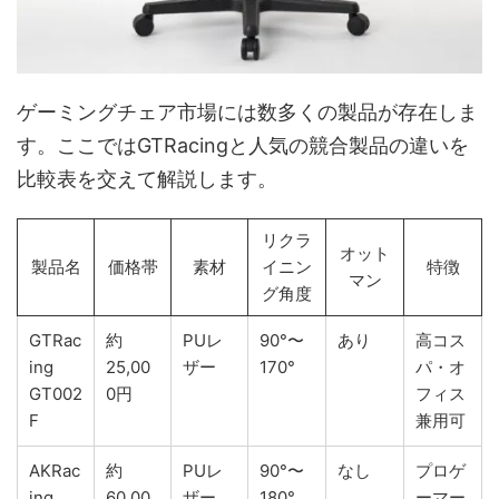
ゲーミングチェア市場には数多くの製品が存在しま
す。ここではGTRacingと人気の競合製品の違いを
比較表を交えて解説します。
リクラ
オット
製品名
価格帯
素材
イニン
特徴
マン
グ角度
GTRac
約
PUレ
90°〜
あり
高コス
ing
25,00
ザー
170°
パ・オ
GT002
0円
フィス
F
兼用可
AKRac
約
PUレ
90°〜
なし
プロゲ
ing
60,00
ザー
180°
ーマー