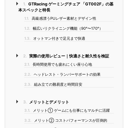
1.
GTRacing ゲーミングチェア 「GT002F」の基
本スペックと特長
1.1.
高級感漂うPUレザー素材とデザイン性
1.2.
幅広いリクライニング機能（90°〜170°）
1.3.
オットマン付きで足元まで快適
2.
実際の使用レビュー｜快適さと耐久性を検証
2.1.
長時間使用でも疲れにくい座り心地
2.2.
ヘッドレスト・ランバーサポートの効果
2.3.
組み立ての難易度と時間目安
3.
メリットとデメリット
3.1.
メリット① ゲームにも仕事にもマルチに活躍
3.2.
メリット② コストパフォーマンスが圧倒的