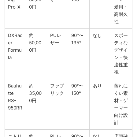
Pro-X
0円
愛用・
高耐久
性
DXRac
約
PUレ
90°〜
なし
スポー
er
50,00
ザー
135°
ティな
Formu
0円
デザイ
la
ン・快
適性重
視
Bauhu
約
ファブ
90°〜
あり
蒸れに
tte
35,00
リック
150°
くい素
RS-
0円
材・ゲ
950RR
ーマー
向け設
計
ニトリ
約
PUレ
90°〜
なし
店頭確