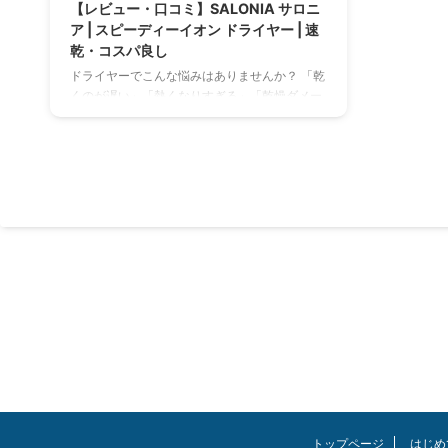
【レビュー・口コミ】SALONIA サロニ
ア | スピーディーイオン ドライヤー | 速
乾・コスパ良し
ドライヤーでこんな悩みはありませんか？ 「乾
くのが遅い」「熱くなりすぎる」「乾燥ダメー
ジを抑えたい」コスパの良いドライヤーがほし
い… ２年連続ヘアサロン売上No.１のサロニア
がおすすめ。 実際に購入し体感してみました。
口コミもまとめていますのでご参考に！ 結論、
有名メーカーほどの性能はないが大風量・速
乾・髪へのダメージカットをコスパ良く網羅し
たい方にとっては丁度良いドライヤー！ この記
事を読んでほしい人 大風量・速乾・ダメージカ
ットにおすすめのドライヤーを探している方 有
名メーカーよりコスパの良いモノを探 ...
トップページ
はじめ