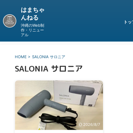
はまちゃ
んねる
トッ
沖縄のWeb制
作・リニュー
アル
HOME
>
SALONIA サロニア
SALONIA サロニア
2026/8/7