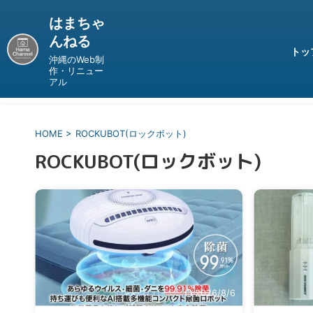
はまちゃ
んねる
トッ
沖縄のWeb制
作・リニュー
アル
HOME
>
ROCKUBOT(ロックボット)
ROCKUBOT(ロックボット)
2026/8/6