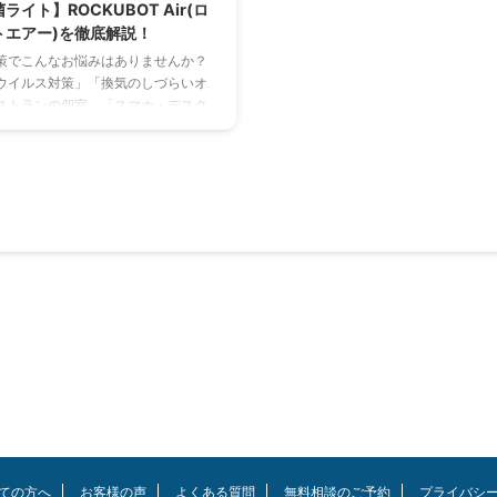
ライト】ROCKUBOT Air(ロ
トエアー)を徹底解説！
策でこんなお悩みはありませんか？
ウイルス対策」「換気のしづらいオ
ストランの個室」「スマホ・デスク
張先・旅先のホテル」 そんなお悩み
くれるのがクラウドファンディング
0万円を集めた「㈱ELG OKINAWA」
る空間除菌ライト「ROCKUBOT
クボットエアー)」です。現在も予想を
が殺到し完売状態となっています。
99％の除菌力！コンパクトなので持
ラクでいつでもどこでも安心な空間
企 ...
ての方へ
お客様の声
よくある質問
無料相談のご予約
プライバシ