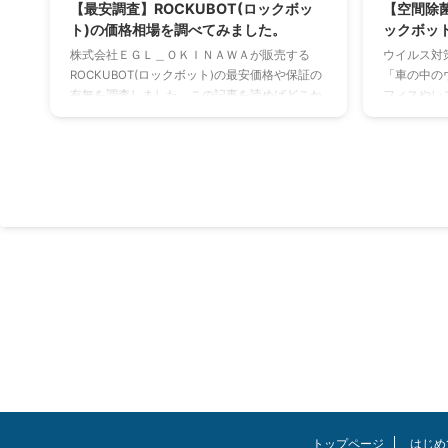
【最安調査】ROCKUBOT(ロックボッ
【空間除菌
ト)の価格相場を調べてみました。
ックボッ
株式会社ＥＧＬ＿ＯＫＩＮＡＷＡが販売する
ウイルス対
ROCKUBOT(ロックボット)の最安価格や保証の
「車の中の
有無を調査しました。この記事を読めばどこか
フィスやレ
ら購入するのがベストなのか分かります。
周り」「出
ROCKUBOT(ロックボット)とはベッドやカーペ
を解決して
ットを全自動でUV除菌（紫外線）できる最新家
で累計3,50
電の事です。 「めざましテレビ」に紹介された
が販売してい
り、ホテルの客室に採用された実績を持つ話題
Air(ロッ
の商品です。 この記事を読んでほしい人
上回る注文
ROCKUBOT(ロックボット)の最安価格相場を知
半径2mは
りたい どこから買おうか悩んでいる 保証の有
ち運びラク
無を知りたい ROCKU ...
に！ご家庭から
トップページ
はじめ