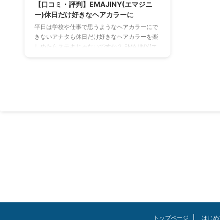
【口コミ・評判】EMAJINY(エマジニ
ー)休日だけ好きなヘアカラーに
平日は学校や仕事で思うようなヘアカラーにで
きないアナタも休日だけ好きなヘアカラーを楽
しめたらステキじゃないですか？ EMAJINY(エ
マジニー)のヘアカラーはワックスのように髪に
なじませるだけで簡単にセットでき発色も良い
と評判です。 口紅やファンデーションなど化粧
品に使用される成分を使い体にもやさしく水だ
けで簡単に落とす事も可能！ スポーツ観戦や式
典、コスプレ、イベントなど特別な1日に、イマ
という人生を輝かせよう！ この記事を読んでほ
しい人 休日だけヘアカラーを変えて気分転換し
たい イベントやスポーツ観戦 ...
トップページ
はじめ