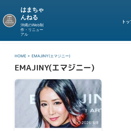
はまちゃ
んねる
トッ
沖縄のWeb制
作・リニュー
アル
HOME
>
EMAJINY(エマジニー)
EMAJINY(エマジニー)
2026/8/8