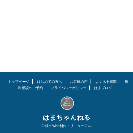
をガチで作ったカナダの
YouTuberが凄すぎるので見てほ
しい。 プラズマベースで作った
ライトセイバーはまるで本物のよ
う。これで色んなモノを試し切り
したり、チャンバラでもしてみた
い。 まさに男の夢ですね。。。
プラズマベースのライトセイバー
を制作 作成風景は本当に「工
場」のようで、設置されている機
械・工具・3Dなどこだわりがハ
ンパじゃありません笑 クオリテ
ィも非常に高く、細部までこだわ
りを感じます。圧縮液体のプロパ
トップページ
はじめての方へ
お客様の声
よくある質問
無
...
料相談のご予約
プライバシーポリシー
はまブログ
はまちゃんねる
沖縄のWeb制作・リニューアル