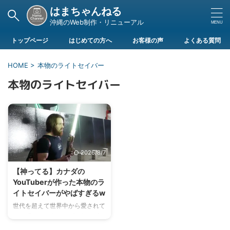
はまちゃんねる
沖縄のWeb制作・リニューアル
トップページ
はじめての方へ
お客様の声
よくある質問
HOME
>
本物のライトセイバー
本物のライトセイバー
2026/8/7
【神ってる】カナダの
YouTuberが作った本物のラ
イトセイバーがやばすぎるw
世代を超えて世界中から愛されて
いる「スターウォーズシリーズ」
誰もが知っているライトセイバー