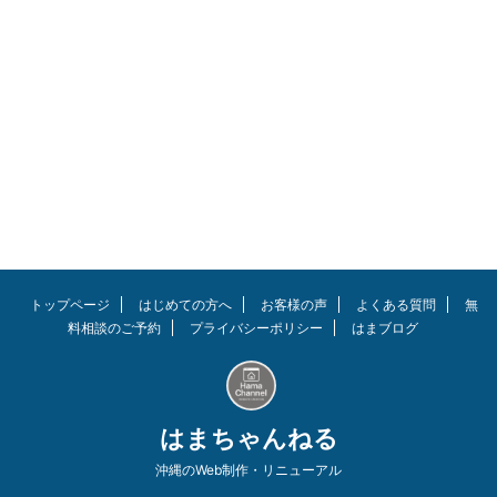
る。そこで手軽に即入居も可能な
建売住宅を購入する際にチェック
すべきポイントをご紹介したいと
思う。 人生における最大の買い
物である住宅購入、後悔しないよ
うに事前にチェックしましょう。
この記事を読んでほしい人 建売
マンション・一戸建ての内覧する
際のチェックポイントを知りたい
住宅購入で後悔したくない なぜ
住宅を購入したいのか理由をハッ
キリさせる 私もそうでしたが、
一戸建て住宅を購入する際に色ん
な物件を見てあれも良いこれも ...
トップページ
はじめての方へ
お客様の声
よくある質問
無
料相談のご予約
プライバシーポリシー
はまブログ
はまちゃんねる
沖縄のWeb制作・リニューアル