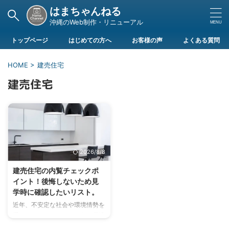
はまちゃんねる
沖縄のWeb制作・リニューアル
トップページ
はじめての方へ
お客様の声
よくある質問
HOME
>
建売住宅
建売住宅
2026/8/8
建売住宅の内覧チェックポ
イント！後悔しないため見
学時に確認したいリスト。
近年、不安定な社会や環境情勢を
受けタワーマンションから一戸建
て住宅へ需要がシフトしつつあ