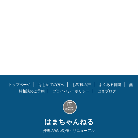
トを新しく購入したい方必見で
す。オンライン会議などでも大活
躍してくれるはずです。 おしゃ
れ・コスパ・LEDのデスクライト
を厳選しおすすめ8つをご紹介！
モチベーションが上がる事間違い
なし？！ テレワークや学習の質
を高めましょう！ この記事を読
んでほしい人 テレワーク・学習
用のデスクライトを探している
おしゃれなライトでモチベーショ
ンを上げたい 機能良し！コスパ
が良し！のデスクライトを探して
いる チラツキのない目に優しい
トップページ
はじめての方へ
お客様の声
よくある質問
無
デスクライトが良い方 Joly Joy
料相談のご予約
プライバシーポリシー
はまブログ
クランプ式アームライ ...
はまちゃんねる
沖縄のWeb制作・リニューアル