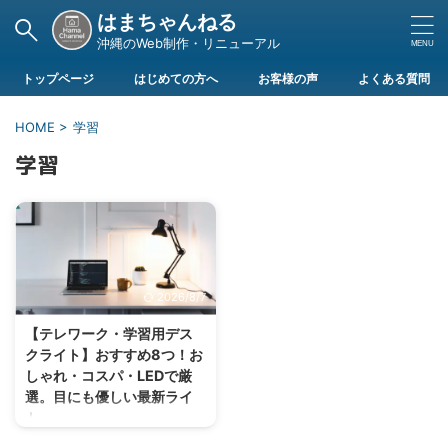
はまちゃんねる
沖縄のWeb制作・リニューアル
トップページ
はじめての方へ
お客様の声
よくある質問
HOME
>
学習
学習
2026/8/7
【テレワーク・学習用デス
クライト】おすすめ8つ！お
しゃれ・コスパ・LEDで厳
選。目にも優しい最新ライ
ト
テレワークや学習用のデスクライ