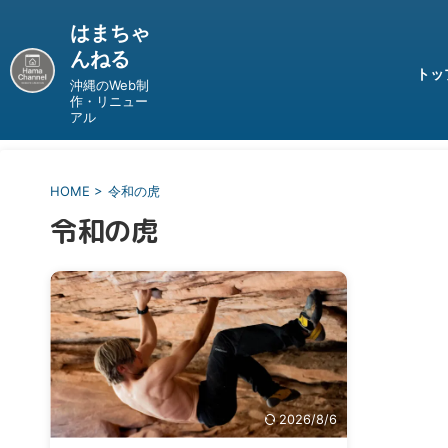
はまちゃ
んねる
トッ
沖縄のWeb制
作・リニュー
アル
HOME
>
令和の虎
令和の虎
2026/8/6