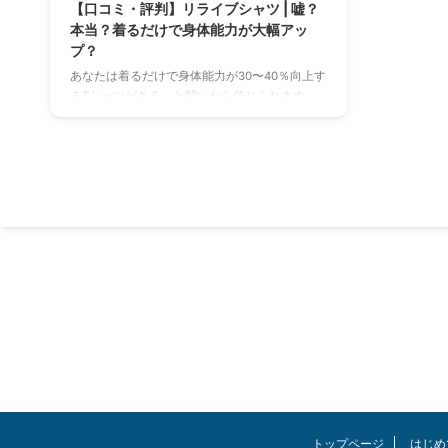
【口コミ・評判】リライブシャツ | 嘘？
本当？着るだけで身体能力が大幅アッ
プ？
あなたは着るだけで身体能力が30〜40％向上す
るTシャツがある。と聞いたら信じられます
か？ これがどうやら「ガチ」なのかもしれませ
ん。 さらに疲労抑制、肩こり、腰痛、睡眠の質
が改善した！との声も多数あり。 現在は数百を
超える介護施設で導入されたり、アスリートが
使用したところ大幅に公式記録を更新したなど
リライブシャツの勢いはとどまる所を知りませ
ん。 私は最初、素直に怪しい！と思いましたが
「リライブシャツ」の口コミや評判を調べ、そ
の効果に驚かされました。 結論、「リライブシ
ャツ」は特許を取得した正真正銘の技 ...
トップページ
はじめ