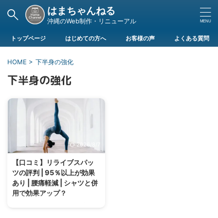
はまちゃんねる
沖縄のWeb制作・リニューアル
トップページ
はじめての方へ
お客様の声
よくある質問
HOME
>
下半身の強化
下半身の強化
2026/8/7
【口コミ】リライブスパッ
ツの評判 | 95％以上が効果
あり | 腰痛軽減 | シャツと併
用で効果アップ？
近年SNSや各メディアで話題にな
っている「リライブシャツ」怪し