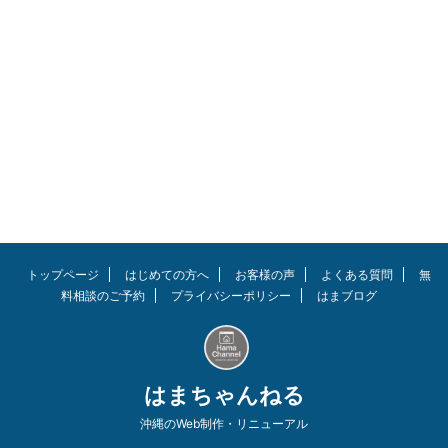
いとの声もある中、使用者の９割
近い方が効果を実感し、ロングセ
ラー商品となっています。 今回
は「リライブスパッツ」の口コミ
について、調べてみました。 結
論、腰痛、疲労の軽減、睡眠改
善、アスリートや介護職員の下半
身強化など幅広い方に支持を集め
ています！ リンク リンク 今すぐ
購入 この記事を読んでほしい人
リライブスパッツの効果を知りた
い方 利用者の口コミが知りたい
方 リライブスパッツの併用を考
えている方 リライブシャツとの
トップページ
はじめての方へ
お客様の声
よくある質問
無
併用で効果アップ SNS ...
料相談のご予約
プライバシーポリシー
はまブログ
はまちゃんねる
沖縄のWeb制作・リニューアル