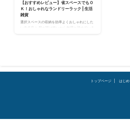
【おすすめレビュー】省スペースでもＯ
Ｋ！おしゃれなランドリーラック | 生活
雑貨
選択スペースの収納を効率よくおしゃれにした
い方必見！ 我が家は狭いから無理と諦めている
方へおすすめできます。 Amazonで購入したラ
ンドリーラックをレビュー。おしゃれ！省スペ
ースで機能的！コスパ良し！ リンク 【レビュ
ー】Amazonで買ったランドリーラック | 生活
雑貨 出典：Amazon リンク 出典：Amazon 実
際に使ってみて、かなり使い勝手もよく何とい
っても可愛いですよね。 高さを生かし省スペー
スで取り付けられるのはありがたいです。 お客
さんが来た時に、これ良い！と言われこの方へ
トップページ
はじめ
教えたところ ...