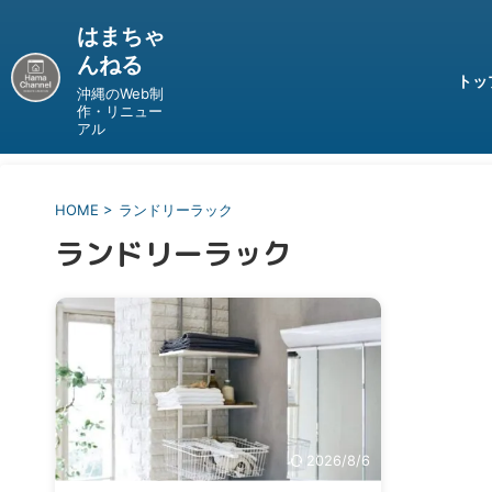
はまちゃ
んねる
トッ
沖縄のWeb制
作・リニュー
アル
HOME
>
ランドリーラック
ランドリーラック
2026/8/6