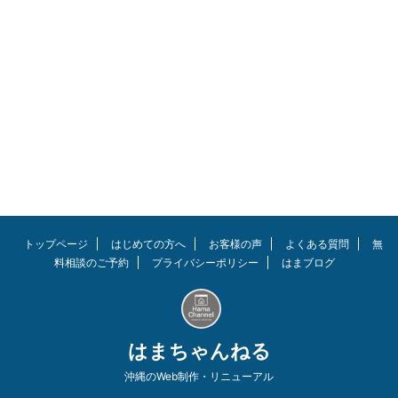
買いました。ソーラーライトも設
置し想像以上におしゃれなお庭
に！ ☆本記事が介護の知識・ノ
ウハウ・お給料事情からお悩みな
ど幅広く紹介しているサイト「き
らケア きらッコノート」に紹介
されました！ 気になる方はチェ
ックしてみて下さいね！ ▶︎介護
士さんに教えたい♪憧れのお庭づ
くりに役立つ素敵な情報集 この
記事を読んでほしい人 ガーデン
アイテムの購入を検討しているが
どんな商品が良いか分からない
おしゃれなお庭にしたい 費用を
トップページ
はじめての方へ
お客様の声
よくある質問
無
掛けずにアレ ...
料相談のご予約
プライバシーポリシー
はまブログ
はまちゃんねる
沖縄のWeb制作・リニューアル