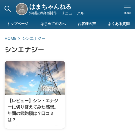
はまちゃんねる
沖縄のWeb制作・リニューアル
トップページ
はじめての方へ
お客様の声
よくある質問
HOME
>
シンエナジー
シンエナジー
2026/8/7
【レビュー】シン・エナジ
ーに切り替えてみた感想。
年間の節約額は？口コミ
は？
私が実際にシン・エナジーに電力
を切り替えた感想レビューやネッ