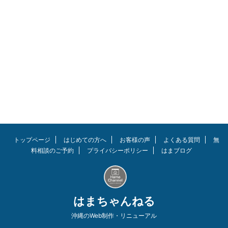
ト上の口コミ・評判などをご紹介
します。 在宅勤務や学校のお休
みなど、家族が日中自宅に居る事
が増え電気代が上がり節約思考の
ご家庭も多いと思います。 結
論、どんな家庭でも電気代を節約
でき、電気を使えば使うほど安く
することができます。私は年間
13,000円以上の節約に！ この記
事を読んでほしい人 シン・エナ
ジーを使ってみた本音を知りたい
口コミ・評判を知りたい すぐに
シュミレーションしてみたい方の
ために公式サイトのリンクを付け
トップページ
はじめての方へ
お客様の声
よくある質問
無
ておきます。 出典：シン・ ...
料相談のご予約
プライバシーポリシー
はまブログ
はまちゃんねる
沖縄のWeb制作・リニューアル