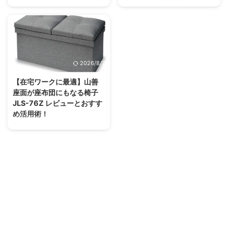
MacBookユーザーのために設計
シーケア」は、毎日のヘアケアに
します。 リンク MacBook Air
テレワークやゲーミング、日常業
された多機能なUSBハブです。
こだわる女性にとって最重要アイ
M3（2024年モデル）の基本スペ
務など、さまざまなシーンで活躍
USB4に対応し、最大4 ...
テムです。この記事では、実際の
ックと進化点 2024年モデルとな
するワイヤレスマウス。その中で
使い心地や効果、他社製品との比
るMacBook Air M3は、Appleシ
も注目されているのが「エレコム
較、購入前に気をつけたいポイン
リコン ...
ワイヤレスマウス Bluetooth Slint
トまで徹底的に解説していきま
M-TM15BBGM/EC」です。この
2026/8/7
す。この記事を読めば、
記事では、ブロガー歴6年になる
SALONIAグロッシーケアを選ぶ
筆者の実際の使用感、他機種との
【在宅ワークに最適】山善
べきかどうか、お分かりいただけ
比較、選ぶべき理由を詳しくご紹
座面が座布団にもなる椅子
ます。 リンク SALONIA グロッシ
介します。初心者から上級者まで
JLS-76Z レビューとおすす
ーケア ストレートアイロンの特
最適なマウス選びのヒントにして
め活用術！
徴とは？ SALONIA グロッシーケ
いただけると幸いです。 リンク
アは、熱ダメージを抑えつつ艶や
エレコム Slint M-
在宅勤務が当たり前になった今、
かな仕上がりを実現する次世代型
TM15BBGM/ECの特徴と魅力 エ
自宅の作業環境を整えることは非
のヘアアイロン。ユーザー満足度
レコムのSlintシリーズは、静音性
常に重要です。特に椅子の座り心
が高く、SN ...
と快適な操作感を両 ...
地やデザイン、コストパフォーマ
ンスにこだわる人が急増していま
す。この記事では、Amazonで高
評価を得ている「山善の座布団に
もなる椅子-収納スツール JLS-
76Z」について徹底レビューし、
その魅力や活用術を詳しく解説し