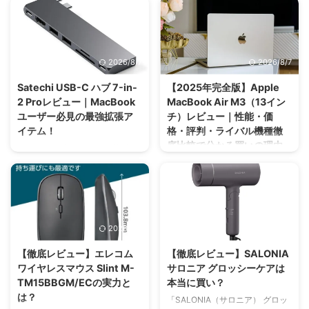
式ソープディスペンサー」。電源
ともに、自宅やキャンプ場で本格
不要で故障リスクも少なく、環境
的なバーベキューを楽しむ人が増
にも優しいという理由から、最近
えています。そんな中、世界中で
ではミニマリストやナチュラル志
愛されているのが「Weber（ウェ
2026/8/7
2026/8/7
向の方々からも注目を集めていま
ーバー）」のバーベキューコンロ
す。本記事では、Amazonで人気
シリーズです。本記事では、日本
Satechi USB-C ハブ 7-in-
【2025年完全版】Apple
の「Umlaca 手動ソープディスペ
正規品10年保証付きの『Weber
2 Proレビュー｜MacBook
MacBook Air M3（13イン
ンサー」を徹底レビュー。外観、
コンパクトケトル 47cmモデル
ユーザー必見の最強拡張ア
チ）レビュー｜性能・価
機能性、実際の使い心地、他社製
（1221308）』を中心に、その魅
イテム！
格・評判・ライバル機種徹
品との比較、コスパまで含めて、
力や使い勝手、他社製品との違
底比較で分かる買いの理由
1万文字超のボリュームでお届け
い、購入のポイントまで徹底解説
MacBookの使いやすさは抜群だ
します。 リンク Umlaca 手動ソ
していきます。 リンク Weber(ウ
けれど、ポートの少なさだけは悩
Appleが2024年にリリースした
ープディスペンサーの特徴と基本
ェーバー) コンパクトケトルの基
みのタネ。そんな悩みを解消する
「MacBook Air（13インチ・M3
スペック シンプルさと実用性を
本情報と特長 Weberのバーベキ
救世主が「Satechi USB-C ハブ
チップ）」は、これまでのAirシ
兼ね備えたUm ...
ューコンロは、炭火グリル初心者
スリム 7-in-2 Pro」です。本記事
リーズの集大成とも言える完成度
...
では、SatechiのUSB-Cハブを実
を誇ります。M4が出ましたがま
2026/8/7
2026/8/7
際に使用して分かったことを徹底
だまだ現役です。 この記事で
レビュー。競合製品との比較や最
は、性能・価格・バッテリー・デ
【徹底レビュー】エレコム
【徹底レビュー】SALONIA
安での購入方法もお届けします。
ィスプレイ・操作性・ライバル機
ワイヤレスマウス Slint M-
サロニア グロッシーケアは
リンク 基本スペックと特長を徹
種との比較・ユーザーの声・購入
TM15BBGM/ECの実力と
本当に買い？
底解説 Satechi USB-C ハブ スリ
方法まで徹底解説。実際に購入し
は？
ム 7-in-2 Proは、最新の
「SALONIA（サロニア） グロッ
た筆者が、あなたの疑問にお答え