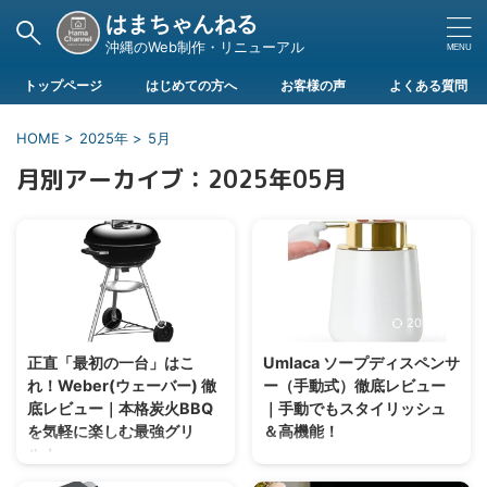
はまちゃんねる
沖縄のWeb制作・リニューアル
トップページ
はじめての方へ
お客様の声
よくある質問
HOME
>
2025年
>
5月
月別アーカイブ：2025年05月
2026/8/7
2026/8/7
正直「最初の一台」はこ
Umlaca ソープディスペンサ
れ！Weber(ウェーバー) 徹
ー（手動式）徹底レビュー
底レビュー｜本格炭火BBQ
｜手動でもスタイリッシュ
を気軽に楽しむ最強グリ
＆高機能！
ル！
非接触タイプが注目される中で
も、根強い人気を誇るのが「手動
近年、アウトドア人気の高まりと