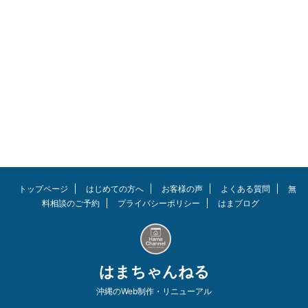
今回、「コールマン
（Coleman）インスタントバイ
ザーシェードⅡ／Ｍグレージュ」
を購入しましたのでレビューしま
す。 私は庭でBBQ用で購入しま
した。結論「コスパ良く作りも頑
丈で、持ち運びも便利」でオスス
メできそうです。さすがコールマ
ン！ この記事を読んでほしい人
どんなタープテントを購入すれば
良いか分からない方 コールマン
のバイザーシェードを買おうか悩
んでいる方 キャンプ、子供のプ
ールなど日よけ・雨よけアイテム
トップページ
はじめての方へ
お客様の声
よくある質問
無
をお探しの方 リンク コールマン(
料相談のご予約
プライバシーポリシー
はまブログ
...
はまちゃんねる
沖縄のWeb制作・リニューアル