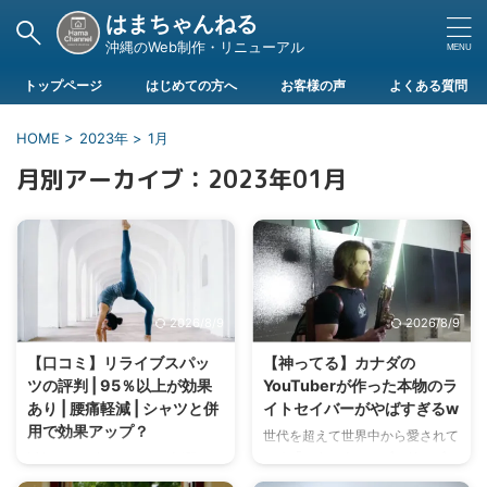
はまちゃんねる
沖縄のWeb制作・リニューアル
トップページ
はじめての方へ
お客様の声
よくある質問
HOME
>
2023年
>
1月
月別アーカイブ：2023年01月
2026/8/9
2026/8/9
【口コミ】リライブスパッ
【神ってる】カナダの
ツの評判 | 95％以上が効果
YouTuberが作った本物のラ
あり | 腰痛軽減 | シャツと併
イトセイバーがやばすぎるw
用で効果アップ？
世代を超えて世界中から愛されて
いる「スターウォーズシリーズ」
近年SNSや各メディアで話題にな
誰もが知っているライトセイバー
っている「リライブシャツ」怪し