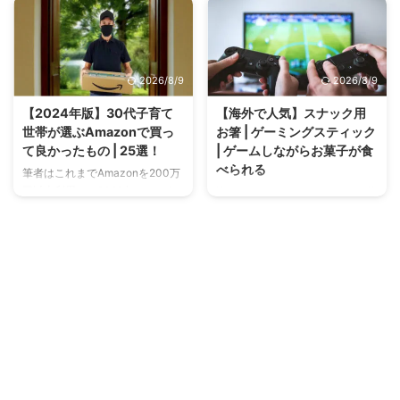
をガチで作ったカナダの
いとの声もある中、使用者の９割
YouTuberが凄すぎるので見てほ
近い方が効果を実感し、ロングセ
しい。 プラズマベースで作った
ラー商品となっています。 今回
ライトセイバーはまるで本物のよ
は「リライブスパッツ」の口コミ
2026/8/9
2026/8/9
う。これで色んなモノを試し切り
について、調べてみました。 結
したり、チャンバラでもしてみた
論、腰痛、疲労の軽減、睡眠改
【2024年版】30代子育て
【海外で人気】スナック用
い。 まさに男の夢ですね。。。
善、アスリートや介護職員の下半
世帯が選ぶAmazonで買っ
お箸 | ゲーミングスティック
プラズマベースのライトセイバー
身強化など幅広い方に支持を集め
て良かったもの | 25選！
| ゲームしながらお菓子が食
を制作 作成風景は本当に「工
ています！ リンク リンク 今すぐ
べられる
場」のようで、設置されている機
購入 この記事を読んでほしい人
筆者はこれまでAmazonを200万
械・工具・3Dなどこだわりがハ
リライブスパッツの効果を知りた
円以上利用し、2023年もかなり
皆さんはゲームをしながらのお菓
ンパじゃありません笑 クオリテ
い方 利用者の口コミが知りたい
の数の商品をAmazonで購入しま
子、またはパソコン作業、在宅勤
ィも非常に高く、細部までこだわ
方 リライブスパッツの併用を考
した。 ご近所さんからは、いつ
務中にお菓子を食べたことがある
りを感じます。圧縮液体のプロパ
えている方 リライブシャツとの
もAmazonの箱あるよね？とか、
はず！ その時、どうしても気に
...
併用で効果アップ SNS ...
愛嬌を込めて「Amazon星人」と
なるのが手が汚れる事、コントロ
呼ばれております。 かなり独断
ーラーやマウスを汚してしまった
と偏見で厳選していますが、家
り、持ち替えに手間取ってゲーム
事・育児をしている子育て世代に
内でミスをしてしまったり。。。
はそこそこ共感して頂ける内容か
そんな贅沢な悩みを解消してくれ
と思います。 ちなみに2022年は
る神アイテムの紹介です。 ゲー
「115件」のお買い物をしてまし
ミングスティックがあれば気にす
た。 ソーラー式 360°防犯カメラ
る事なく、お菓子が食べられま